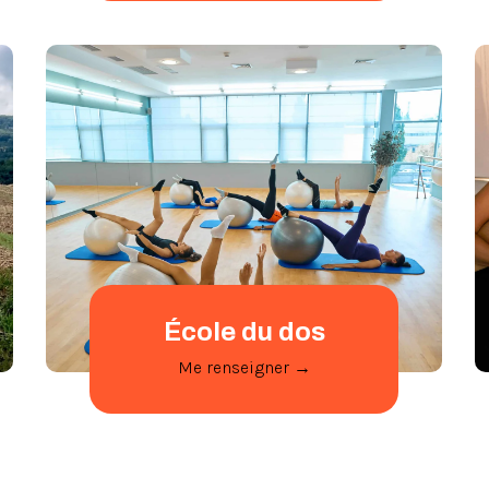
École du dos
Me renseigner →