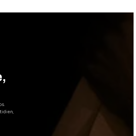
,
ps.
idien,