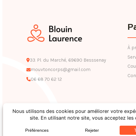
P
À p
Ser
33. Pl. du Marché, 69690 Besssenay
Cou
mouvtoncorps@gmail.com
Con
06 68 70 62 12