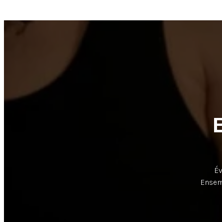
Év
Ensem