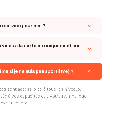
n service pour moi ?
é pour répondre à un besoin spécifique :
vices à la carte ou uniquement sur
mise en forme, gestion du stress ou
Si vous hésitez, je peux vous orienter vers
e lors d’un premier échange.
 ! Vous pouvez réserver une séance unique,
 si je ne suis pas sportif(ve) ?
urs ou opter pour un suivi régulier selon vos
oi du temps.
es sont accessibles à tous les niveaux.
ée à vos capacités et à votre rythme, que
 expérimenté.