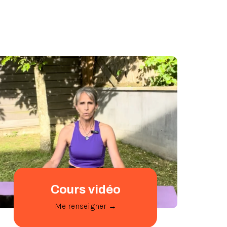
Cours vid
éo
Me renseigner →