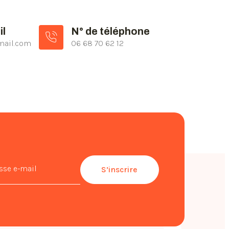
il
N° de téléphone
ail.com
06 68 70 62 12
S’inscrire