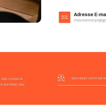
Adresse E-ma
mouvtoncorps@gm
r des conseils
e alerté(e) dès