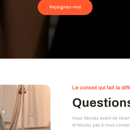
Rejoignez-moi
Le conseil qui fait la di
Question
Vous hésitez avant de réser
N’hésitez pas à nous contac