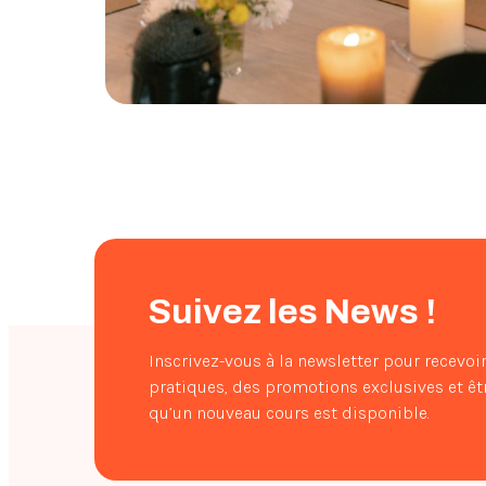
Suivez les News !
Inscrivez-vous à la newsletter pour recevoi
pratiques, des promotions exclusives et êtr
qu’un nouveau cours est disponible.