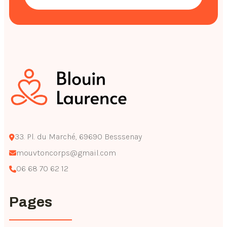
33. Pl. du Marché, 69690 Besssenay
mouvtoncorps@gmail.com
06 68 70 62 12
Pages