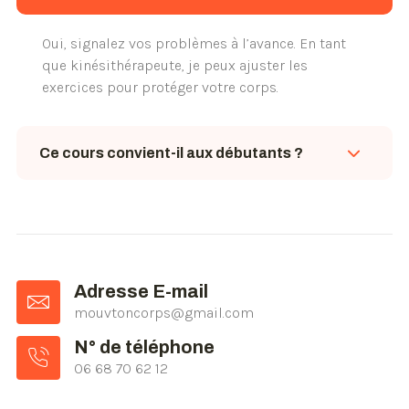
dispensable au besoin.
Oui, signalez vos problèmes à l’avance. En tant
que kinésithérapeute, je peux ajuster les
exercices pour protéger votre corps.
Ce cours convient-il aux débutants ?
Absolument. Nous adaptons chaque posture
selon votre niveau, tout en veillant à votre
sécurité et votre progression.
Adresse E-mail
mouvtoncorps@gmail.com
N° de téléphone
06 68 70 62 12