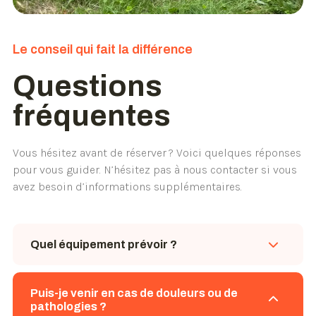
Le conseil qui fait la différence
Questions
fréquentes
Vous hésitez avant de réserver ? Voici quelques réponses
pour vous guider. N’hésitez pas à nous contacter si vous
avez besoin d’informations supplémentaires.
Quel équipement prévoir ?
Une tenue confortable, et éventuellement une
Puis-je venir en cas de douleurs ou de
bouteille d’eau. Le reste est fourni ou
pathologies ?